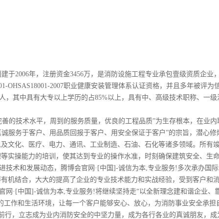
企业介绍
董事长致辞
于2006年，注册资金3456万，是消防设施工程专业承包壹级资质企业，具有ISO9
GB/T28001-OHSAS18001-2007职业健康安装管理体系认证资格，并且多年被
人，其中具有大专以上学历的占85%以上，具有中、高级技术职称、一级
完善的技术水平，周到的服务质量，优良的工程品质”为生存根本，在业内
、用真诚服务于客户、用品质回报于客户、用安全保证于客户”的宗旨，潜
以及文化、医疗、电力、通讯、工业制造、石油、石化等诸多领域。所有
理等实操能力的培训，使其达到专业的操作水准，时刻确保建筑安全、生
技术和发展动态，腾博会官网·[中国]-诚信为本,专业服务!多次承办
得有机结合，大大的提高了企业的专业技术能力和实战经验，受到客户和
网·[中国]-诚信为本,专业服务!将继续坚持走“以全新理念建和谐企业、
的工作和生活环境，让每一个客户能够安心、放心，为消防事业安全承担
断前行，立志成为业内消防安全的中坚力量，成为各行各业的真诚朋友，成