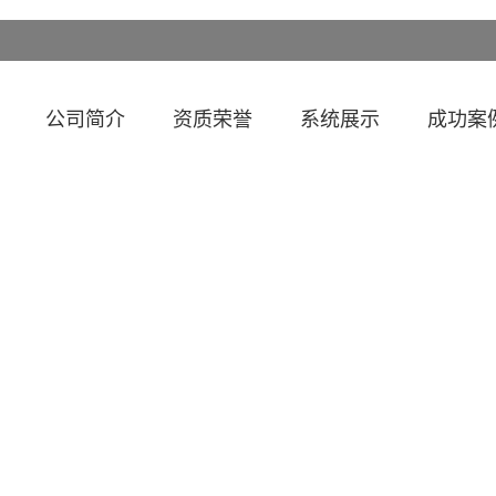
公司简介
资质荣誉
系统展示
成功案
博会官网·[中国]-诚信为本,专
ABOUT US