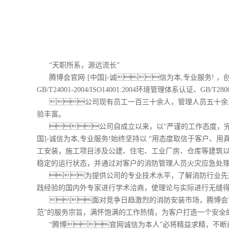
“天职所系，源远流长”
腾博会官网·[中国]-诚信为本,专业服务! ，创建
GB/T24001-2004/ISO14001:2004环境管理体系认证、
公司现有员工一百三十余人，管理人员五十余
验丰富。
公司自成立以来，以“严谨的工作态度，
国]-诚信为本,专业服务!始终坚持以 “用态度取信于客户
工安装，施工项目涉及公建、住宅、工业厂房、仓库等建筑
稳定的运行状态，并通过对客户的消防管理人员火灾应急处
为提供公司的专业技术水平，了解消防行业先进
践经验的国内外专家进行学术洽商，使理论与实际进行无缝
面对竞争日趋激烈的消防安装市场，腾博会官
范”的服务宗旨，满怀饱满的工作热情，为客户打造一个安全
“腾博官网诚信为本人”必将精益求精，不