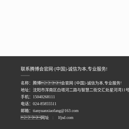
联系腾博会官网·[中国]-诚信为本,专业服务!
名称：腾博会官网·[中国]-诚信为本,专业服务!
地址：沈阳市浑南区白塔河二路与智慧二街交汇处星河湾11号1
手机：15040268111
电话：024-85855511
邮箱：tianyuanxiaofang@163.com
网址 : lfjsd.com